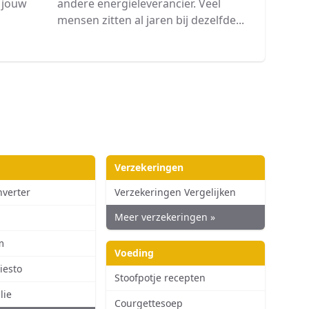
andere energieleverancier. Veel
n jouw
mensen zitten al jaren bij dezelfde...
Verzekeringen
nverter
Verzekeringen Vergelijken
Meer verzekeringen »
m
Voeding
iesto
Stoofpotje recepten
lie
Courgettesoep