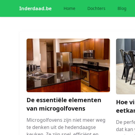
Inderdaad.be
Home
Dochters
Blog
De essentiële elementen
Hoe vi
van microgolfovens
eetka
Microgolfovens zijn niet meer weg
De perf
te denken uit de hedendaagse
dat kan 
keuken. Ze zijn snel, efficiënt en