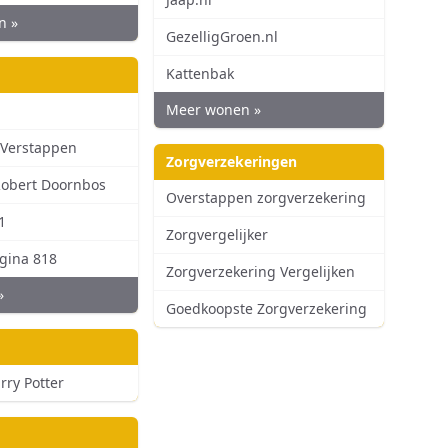
n »
GezelligGroen.nl
Kattenbak
Meer wonen »
 Verstappen
Zorgverzekeringen
obert Doornbos
Overstappen zorgverzekering
1
Zorgvergelijker
agina 818
Zorgverzekering Vergelijken
»
Goedkoopste Zorgverzekering
rry Potter