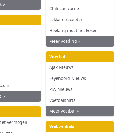
k »
Chili con carne
Lekkere recepten
Hoelang moet het koken
Meer voeding »
Voetbal
Ajax Nieuws
Feyenoord Nieuws
d.com
PSV Nieuws
s »
Voetbalshirts
Meer voetbal »
udet Vermogen
Webwinkels