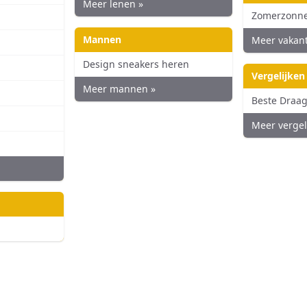
Meer lenen »
Zomerzonn
Mannen
Meer vakant
Design sneakers heren
Vergelijken
Meer mannen »
Beste Draa
Meer vergel