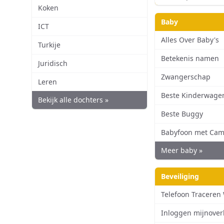
Koken
Baby
ICT
Alles Over Baby's
Turkije
Betekenis namen
Juridisch
Zwangerschap
Leren
Beste Kinderwage
Bekijk alle dochters »
Beste Buggy
Babyfoon met Cam
Meer baby »
Beveiliging
Telefoon Traceren
Inloggen mijnover