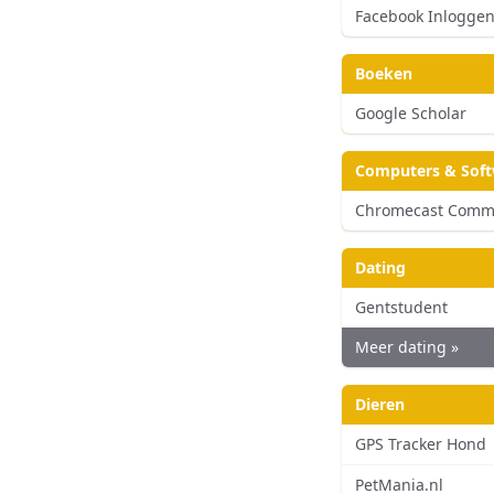
Facebook Inlogge
Boeken
Google Scholar
Computers & Sof
Chromecast Comm
Dating
Gentstudent
Meer dating »
Dieren
GPS Tracker Hond
PetMania.nl