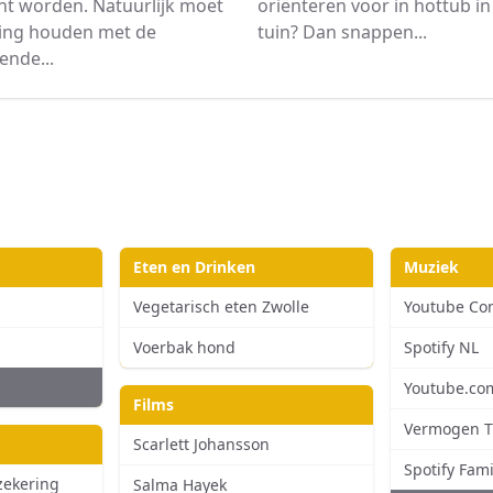
ht worden. Natuurlijk moet
oriënteren voor in hottub i
ning houden met de
tuin? Dan snappen...
ende...
Eten en Drinken
Muziek
Vegetarisch eten Zwolle
Youtube Co
Voerbak hond
Spotify NL
Youtube.co
Films
Vermogen T
Scarlett Johansson
Spotify Fami
zekering
Salma Hayek