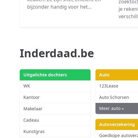
zoektoc
bijzonder handig voor het...
je reke
verschill
Inderdaad.be
Uitgelichte dochters
Auto
WK
123Lease
Kantoor
Auto Schorsen
Meer auto »
Makelaar
Cadeau
Autoverzekering
Kunstgras
Goedkope autover