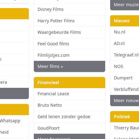
Meer muzie
Disney Films
Harry Potter Films
Nieuws
Nu.nl
Waargebeurde Films
AD.nl
Feel Good films
Telegraaf.nl
Filmlijstjes.com
n
Meer films »
NOS
Dumpert
era
Financieel
Verbluffen
Financial Lease
Meer nieuw
Bruto Netto
Geld lenen zonder gedoe
Politiek
 Whatsapp
Thierry Ba
GoudPoort
heid