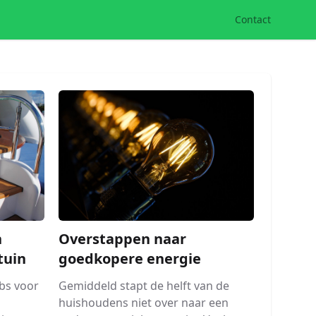
Contact
Overstappen naar
n
goedkopere energie
tuin
Gemiddeld stapt de helft van de
bs voor
huishoudens niet over naar een