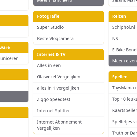
Meer financieel »
Salaris Mar
n
Fotografie
Reizen
Super Studio
Schiphol.nl
Beste Vlogcamera
NS
tware
E-Bike Bond
Internet & TV
uniceren
Meer reizen
Alles in een
Glasvezel Vergelijken
Spellen
ToysMania.n
alles in 1 vergelijken
Top 10 leuk
Ziggo Speedtest
Kaartspelle
Internet Splitter
Spelletjes v
Internet Abonnement
Vergelijken
Truth or Da