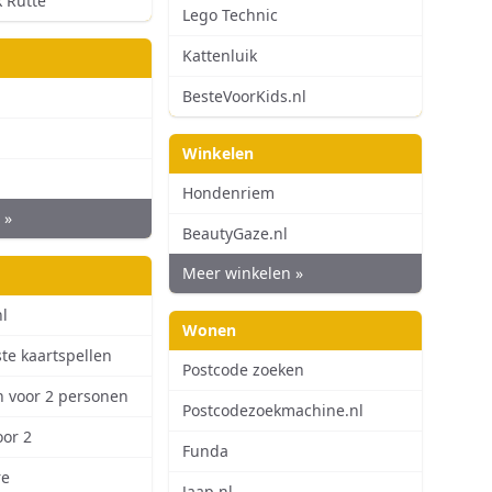
k Rutte
Lego Technic
Kattenluik
BesteVoorKids.nl
Winkelen
Hondenriem
 »
BeautyGaze.nl
Meer winkelen »
l
Wonen
ste kaartspellen
Postcode zoeken
n voor 2 personen
Postcodezoekmachine.nl
oor 2
Funda
re
Jaap.nl