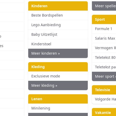
Kinderen
Meer spelle
Beste Bordspellen
Sport
Lego Aanbieding
Formule 1
Baby Uitzetlijst
p
Salaris Max
Kinderstoel
es
Vermogen R
Meer kinderen »
Teletekst 80
Kleding
Teletekst p
Exclusieve mode
Meer sport 
Meer kleding »
Televisie
Lenen
Volgorde Ha
Minilening
Vakantie